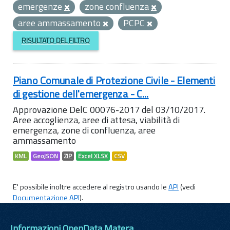
emergenze
zone confluenza
aree ammassamento
PCPC
RISULTATO DEL FILTRO
Piano Comunale di Protezione Civile - Elementi
di gestione dell'emergenza - C...
Approvazione DelC 00076-2017 del 03/10/2017.
Aree accoglienza, aree di attesa, viabilità di
emergenza, zone di confluenza, aree
ammassamento
KML
GeoJSON
ZIP
Excel XLSX
CSV
E' possibile inoltre accedere al registro usando le
API
(vedi
Documentazione API
).
Informazioni OpenData Matera