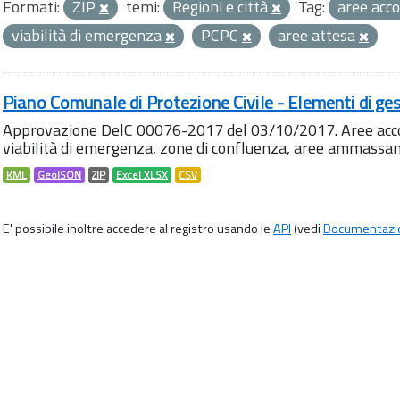
Formati:
ZIP
temi:
Regioni e città
Tag:
aree acc
viabilità di emergenza
PCPC
aree attesa
Piano Comunale di Protezione Civile - Elementi di ges
Approvazione DelC 00076-2017 del 03/10/2017. Aree accog
viabilità di emergenza, zone di confluenza, aree ammass
KML
GeoJSON
ZIP
Excel XLSX
CSV
E' possibile inoltre accedere al registro usando le
API
(vedi
Documentazi