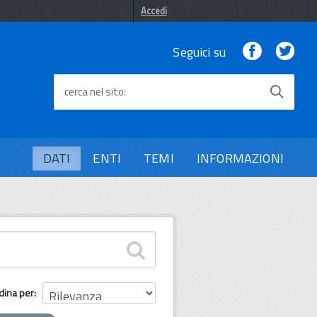
Accedi
Facebook
Twi
Seguici su
cerca nel sito
DATI
ENTI
TEMI
INFORMAZIONI
dina per