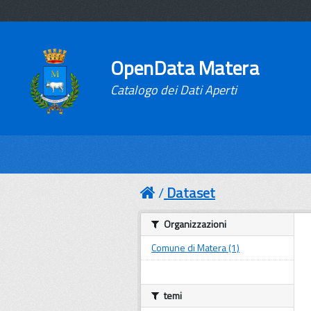
OpenData Matera
Catalogo dei Dati Aperti
Dataset
Organizzazioni
Comune di Matera (1)
temi