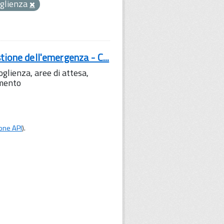
oglienza
tione dell'emergenza - C...
lienza, aree di attesa,
amento
one API
).