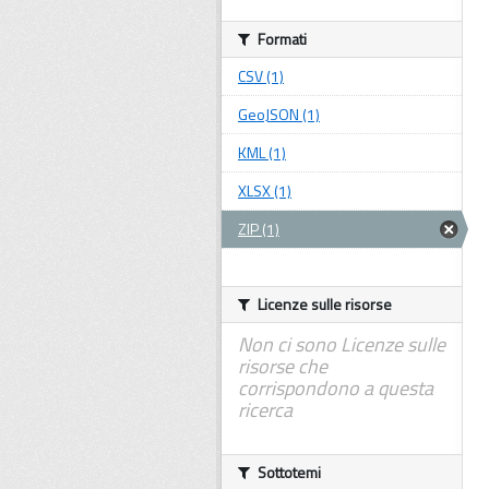
Formati
CSV (1)
GeoJSON (1)
KML (1)
XLSX (1)
ZIP (1)
Licenze sulle risorse
Non ci sono Licenze sulle
risorse che
corrispondono a questa
ricerca
Sottotemi