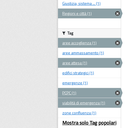
Giustizia, sistema ... (1)
Regioni e città (1)
Tag
aree accoglienza (1)
aree ammassamento (1)
aree attesa (1)
edifici strategici (1)
emergenze (1)
PCPC (1)
viabilità di emergenza (1)
zone confluenza (1)
Mostra solo Tag popolari