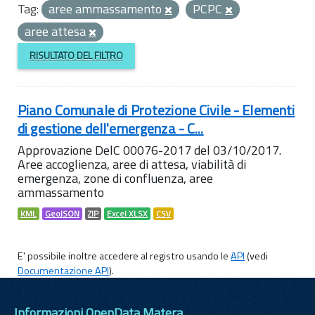
Tag:
aree ammassamento
PCPC
aree attesa
RISULTATO DEL FILTRO
Piano Comunale di Protezione Civile - Elementi
di gestione dell'emergenza - C...
Approvazione DelC 00076-2017 del 03/10/2017.
Aree accoglienza, aree di attesa, viabilità di
emergenza, zone di confluenza, aree
ammassamento
KML
GeoJSON
ZIP
Excel XLSX
CSV
E' possibile inoltre accedere al registro usando le
API
(vedi
Documentazione API
).
Informazioni OpenData Matera