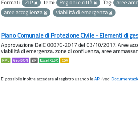
Formati:
ZIP
temi:
Regioni e città
Tag:
aree am
aree accoglienza
viabilità di emergenza
Piano Comunale di Protezione Civile - Elementi di ges
Approvazione DelC 00076-2017 del 03/10/2017. Aree accog
viabilità di emergenza, zone di confluenza, aree ammass
KML
GeoJSON
ZIP
Excel XLSX
CSV
E' possibile inoltre accedere al registro usando le
API
(vedi
Documentazi