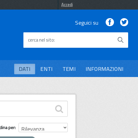
Accedi
Facebook
Twi
Seguici su
cerca nel sito
DATI
ENTI
TEMI
INFORMAZIONI
dina per