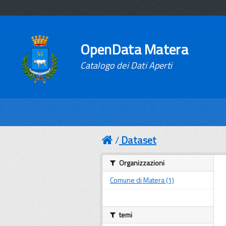
OpenData Matera
Catalogo dei Dati Aperti
Dataset
Organizzazioni
Comune di Matera (1)
temi