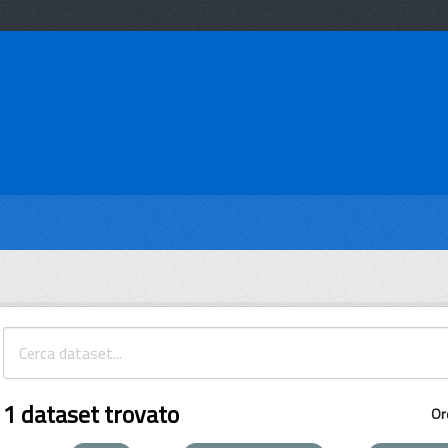
1 dataset trovato
Or