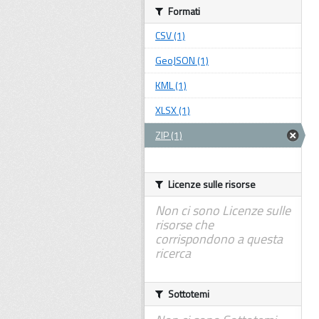
Formati
CSV (1)
GeoJSON (1)
KML (1)
XLSX (1)
ZIP (1)
Licenze sulle risorse
Non ci sono Licenze sulle
risorse che
corrispondono a questa
ricerca
Sottotemi