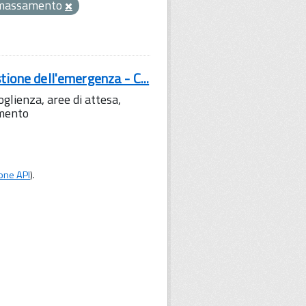
massamento
tione dell'emergenza - C...
lienza, aree di attesa,
amento
one API
).