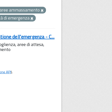
aree ammassamento
ità di emergenza
tione dell'emergenza - C...
lienza, aree di attesa,
amento
one API
).