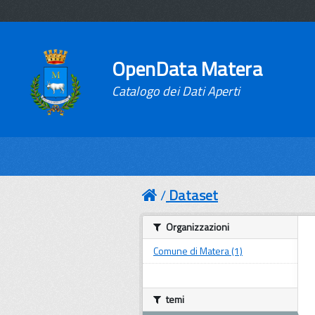
OpenData Matera
Catalogo dei Dati Aperti
Dataset
Organizzazioni
Comune di Matera (1)
temi