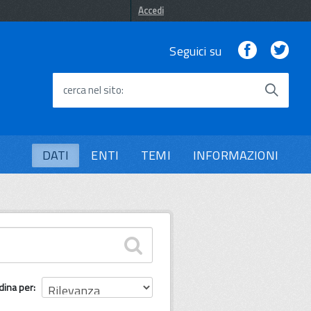
Accedi
Facebook
Twi
Seguici su
cerca nel sito
DATI
ENTI
TEMI
INFORMAZIONI
dina per