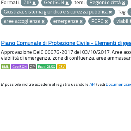
Formati:
ZIP
GeoJSON
temi:
Regioni e città
Giustizia, sistema giuridico e sicurezza pubblica
Tag:
aree accoglienza
emergenze
PCPC
viabil
Piano Comunale di Protezione Civile - Elementi di ges
Approvazione DelC 00076-2017 del 03/10/2017. Aree accog
viabilità di emergenza, zone di confluenza, aree ammass
KML
GeoJSON
ZIP
Excel XLSX
CSV
E' possibile inoltre accedere al registro usando le
API
(vedi
Documentazi