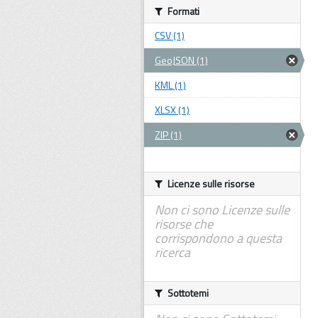
Formati
CSV (1)
GeoJSON (1)
KML (1)
XLSX (1)
ZIP (1)
Licenze sulle risorse
Non ci sono Licenze sulle
risorse che
corrispondono a questa
ricerca
Sottotemi