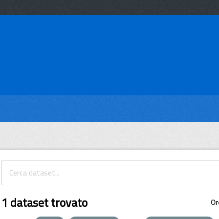
1 dataset trovato
Or