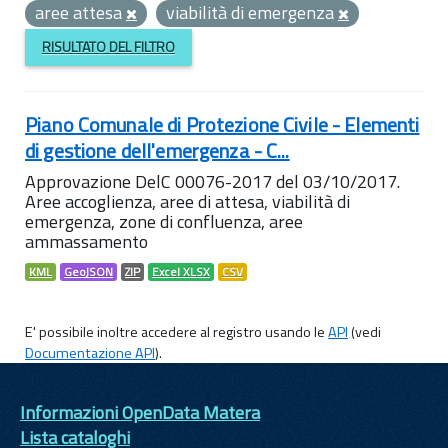
aree attesa
viabilità di emergenza
RISULTATO DEL FILTRO
Piano Comunale di Protezione Civile - Elementi
di gestione dell'emergenza - C...
Approvazione DelC 00076-2017 del 03/10/2017.
Aree accoglienza, aree di attesa, viabilità di
emergenza, zone di confluenza, aree
ammassamento
KML
GeoJSON
ZIP
Excel XLSX
CSV
E' possibile inoltre accedere al registro usando le
API
(vedi
Documentazione API
).
Informazioni OpenData Matera
Lista cataloghi