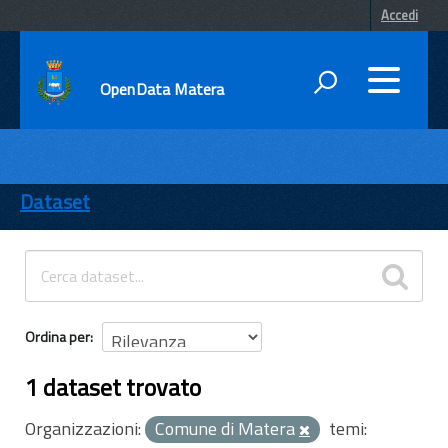
Accedi
OpenData Matera
DATI
ENTI
Dataset
TEMI
INFORMAZIONI
Ordina per
1 dataset trovato
Organizzazioni:
Comune di Matera
temi: