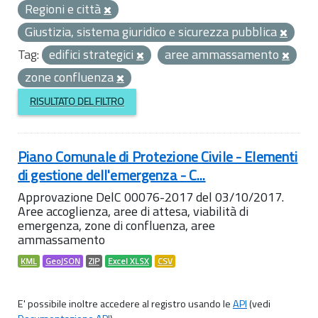
Regioni e città
Giustizia, sistema giuridico e sicurezza pubblica
Tag:
edifici strategici
aree ammassamento
zone confluenza
RISULTATO DEL FILTRO
Piano Comunale di Protezione Civile - Elementi
di gestione dell'emergenza - C...
Approvazione DelC 00076-2017 del 03/10/2017.
Aree accoglienza, aree di attesa, viabilità di
emergenza, zone di confluenza, aree
ammassamento
KML
GeoJSON
ZIP
Excel XLSX
CSV
E' possibile inoltre accedere al registro usando le
API
(vedi