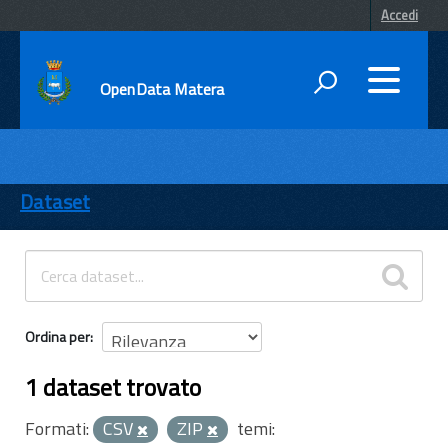
Accedi
OpenData Matera
DATI
ENTI
Dataset
TEMI
INFORMAZIONI
Ordina per
1 dataset trovato
Formati:
CSV
ZIP
temi: