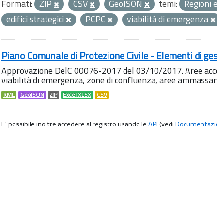
Formati:
ZIP
CSV
GeoJSON
temi:
Regioni e
edifici strategici
PCPC
viabilità di emergenza
Piano Comunale di Protezione Civile - Elementi di ges
Approvazione DelC 00076-2017 del 03/10/2017. Aree accog
viabilità di emergenza, zone di confluenza, aree ammass
KML
GeoJSON
ZIP
Excel XLSX
CSV
E' possibile inoltre accedere al registro usando le
API
(vedi
Documentazi