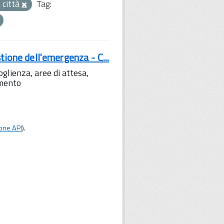
 città
Tag:
tione dell'emergenza - C...
lienza, aree di attesa,
amento
one API
).