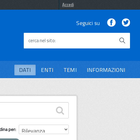
Accedi
Facebook
Twi
Seguici su
cerca nel sito
DATI
ENTI
TEMI
INFORMAZIONI
dina per