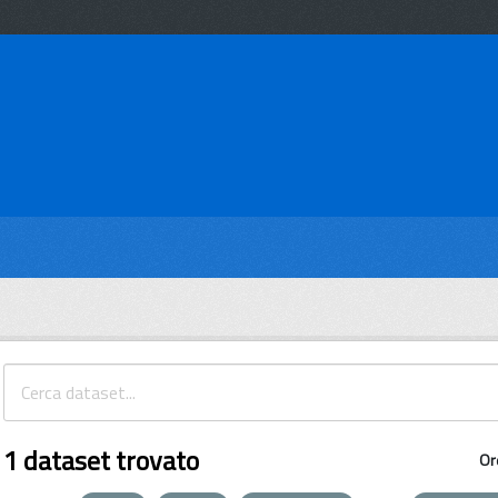
1 dataset trovato
Or