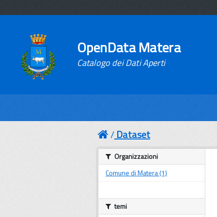
OpenData Matera
Catalogo dei Dati Aperti
Dataset
Organizzazioni
Comune di Matera (1)
temi