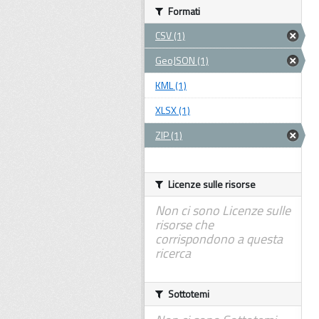
Formati
CSV (1)
GeoJSON (1)
KML (1)
XLSX (1)
ZIP (1)
Licenze sulle risorse
Non ci sono Licenze sulle
risorse che
corrispondono a questa
ricerca
Sottotemi