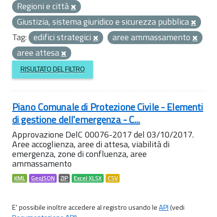
Regioni e città
Giustizia, sistema giuridico e sicurezza pubblica
Tag:
edifici strategici
aree ammassamento
aree attesa
RISULTATO DEL FILTRO
Piano Comunale di Protezione Civile - Elementi
di gestione dell'emergenza - C...
Approvazione DelC 00076-2017 del 03/10/2017.
Aree accoglienza, aree di attesa, viabilità di
emergenza, zone di confluenza, aree
ammassamento
KML
GeoJSON
ZIP
Excel XLSX
CSV
E' possibile inoltre accedere al registro usando le
API
(vedi