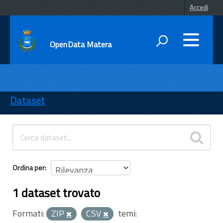
Accedi
OpenData Matera
DATI
ENTI
Dataset
TEMI
INFORMAZIONI
Ordina per
1 dataset trovato
Formati:
ZIP
CSV
temi: