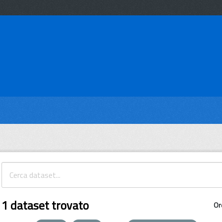
1 dataset trovato
Or