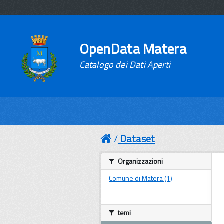
OpenData Matera
Catalogo dei Dati Aperti
Dataset
Organizzazioni
Comune di Matera (1)
temi