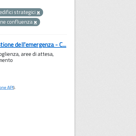
edifici strategici
ne confluenza
tione dell'emergenza - C...
lienza, aree di attesa,
amento
one API
).