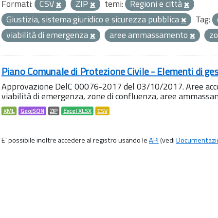
Formati:
CSV
ZIP
temi:
Regioni e città
Giustizia, sistema giuridico e sicurezza pubblica
Tag:
viabilità di emergenza
aree ammassamento
zo
Piano Comunale di Protezione Civile - Elementi di ges
Approvazione DelC 00076-2017 del 03/10/2017. Aree accog
viabilità di emergenza, zone di confluenza, aree ammass
KML
GeoJSON
ZIP
Excel XLSX
CSV
E' possibile inoltre accedere al registro usando le
API
(vedi
Documentazi