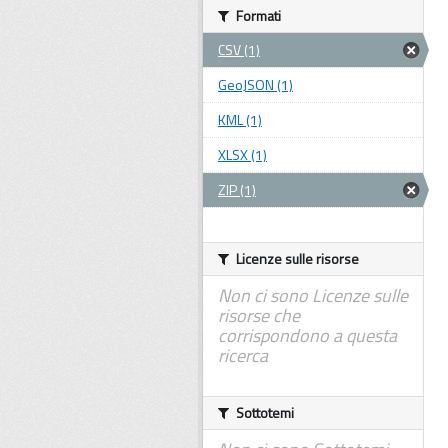
Formati
CSV (1)
GeoJSON (1)
KML (1)
XLSX (1)
ZIP (1)
Licenze sulle risorse
Non ci sono Licenze sulle
risorse che
corrispondono a questa
ricerca
Sottotemi