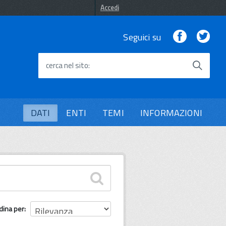
Accedi
Facebook
Twi
Seguici su
cerca nel sito
DATI
ENTI
TEMI
INFORMAZIONI
dina per