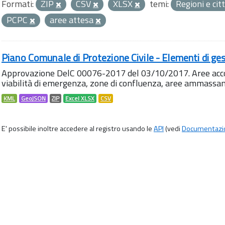
Formati:
ZIP
CSV
XLSX
temi:
Regioni e cit
PCPC
aree attesa
Piano Comunale di Protezione Civile - Elementi di ges
Approvazione DelC 00076-2017 del 03/10/2017. Aree accog
viabilità di emergenza, zone di confluenza, aree ammass
KML
GeoJSON
ZIP
Excel XLSX
CSV
E' possibile inoltre accedere al registro usando le
API
(vedi
Documentazi