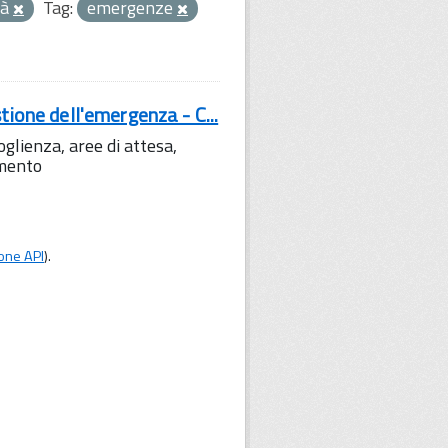
tà
Tag:
emergenze
tione dell'emergenza - C...
lienza, aree di attesa,
amento
one API
).