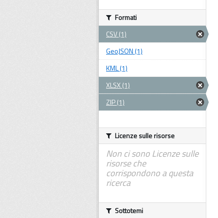
Formati
CSV (1)
GeoJSON (1)
KML (1)
XLSX (1)
ZIP (1)
Licenze sulle risorse
Non ci sono Licenze sulle
risorse che
corrispondono a questa
ricerca
Sottotemi