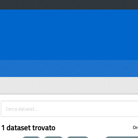
1 dataset trovato
Or