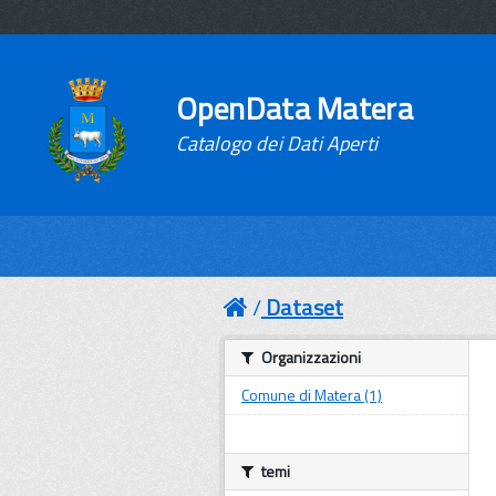
OpenData Matera
Catalogo dei Dati Aperti
Dataset
Organizzazioni
Comune di Matera (1)
temi