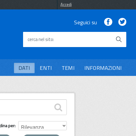
Accedi
Facebook
Twi
Seguici su
cerca nel sito
DATI
ENTI
TEMI
INFORMAZIONI
dina per