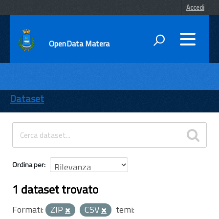
Accedi
OpenData Matera
DATI
ENTI
Dataset
TEMI
INFORMAZIONI
Ordina per
1 dataset trovato
Formati:
ZIP
CSV
temi: