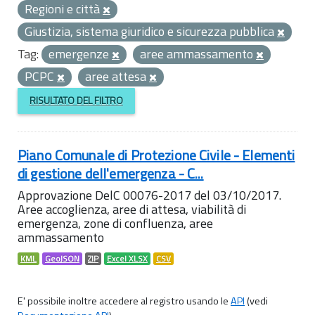
Regioni e città
Giustizia, sistema giuridico e sicurezza pubblica
Tag:
emergenze
aree ammassamento
PCPC
aree attesa
RISULTATO DEL FILTRO
Piano Comunale di Protezione Civile - Elementi
di gestione dell'emergenza - C...
Approvazione DelC 00076-2017 del 03/10/2017.
Aree accoglienza, aree di attesa, viabilità di
emergenza, zone di confluenza, aree
ammassamento
KML
GeoJSON
ZIP
Excel XLSX
CSV
E' possibile inoltre accedere al registro usando le
API
(vedi