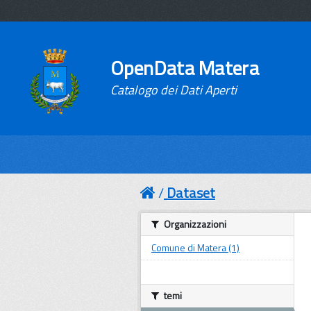
OpenData Matera
Catalogo dei Dati Aperti
Dataset
Organizzazioni
Comune di Matera (1)
temi