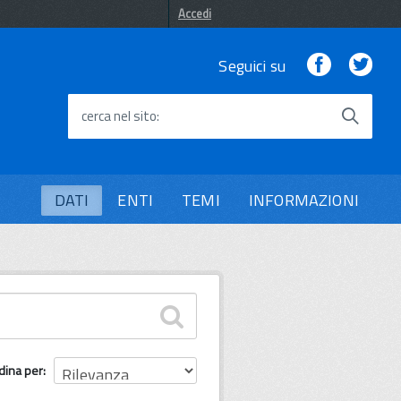
Accedi
Facebook
Twi
Seguici su
cerca nel sito
DATI
ENTI
TEMI
INFORMAZIONI
dina per