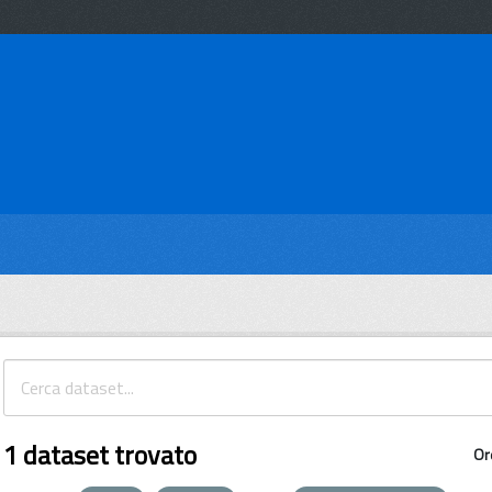
1 dataset trovato
Or