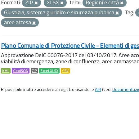
Formati:
ZIP
XLSX
temi:
Regioni e città
Giustizia, sistema giuridico e sicurezza pubblica
Tag:
aree attesa
Piano Comunale di Protezione Civile - Elementi di ges
Approvazione DelC 00076-2017 del 03/10/2017. Aree accog
viabilità di emergenza, zone di confluenza, aree ammass
KML
GeoJSON
ZIP
Excel XLSX
CSV
E' possibile inoltre accedere al registro usando le
API
(vedi
Documentazi