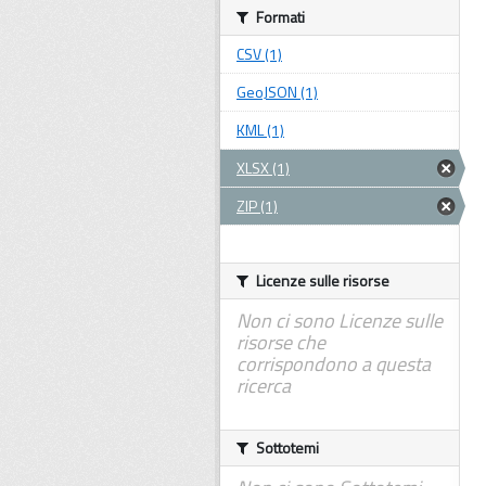
Formati
CSV (1)
GeoJSON (1)
KML (1)
XLSX (1)
ZIP (1)
Licenze sulle risorse
Non ci sono Licenze sulle
risorse che
corrispondono a questa
ricerca
Sottotemi