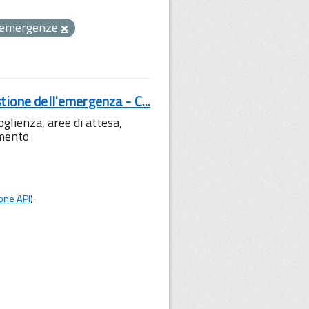
emergenze
tione dell'emergenza - C...
lienza, aree di attesa,
amento
one API
).