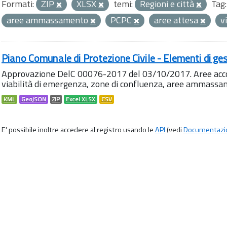
Formati:
ZIP
XLSX
temi:
Regioni e città
Tag:
aree ammassamento
PCPC
aree attesa
v
Piano Comunale di Protezione Civile - Elementi di ges
Approvazione DelC 00076-2017 del 03/10/2017. Aree accog
viabilità di emergenza, zone di confluenza, aree ammass
KML
GeoJSON
ZIP
Excel XLSX
CSV
E' possibile inoltre accedere al registro usando le
API
(vedi
Documentazi