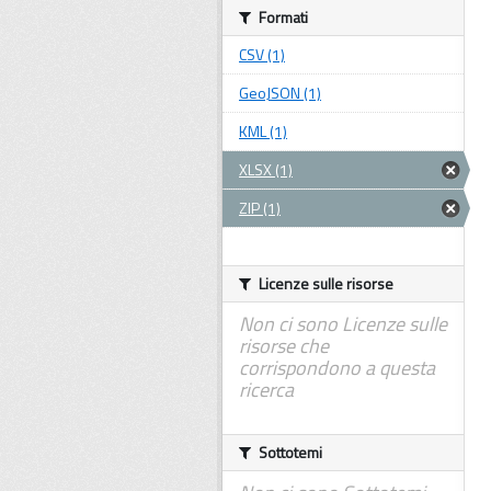
Formati
CSV (1)
GeoJSON (1)
KML (1)
XLSX (1)
ZIP (1)
Licenze sulle risorse
Non ci sono Licenze sulle
risorse che
corrispondono a questa
ricerca
Sottotemi