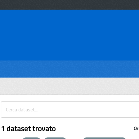
1 dataset trovato
Or