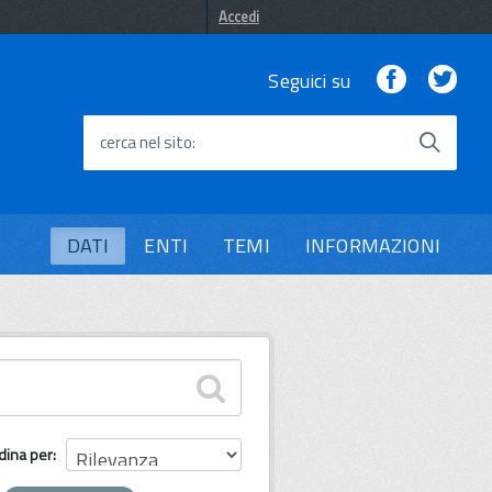
Accedi
Facebook
Twi
Seguici su
cerca nel sito
DATI
ENTI
TEMI
INFORMAZIONI
dina per