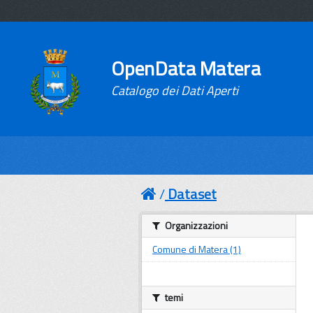
OpenData Matera
Catalogo dei Dati Aperti
Dataset
Organizzazioni
Comune di Matera (1)
temi