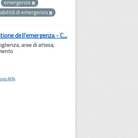
emergenze
iabilità di emergenza
tione dell'emergenza - C...
lienza, aree di attesa,
amento
one API
).