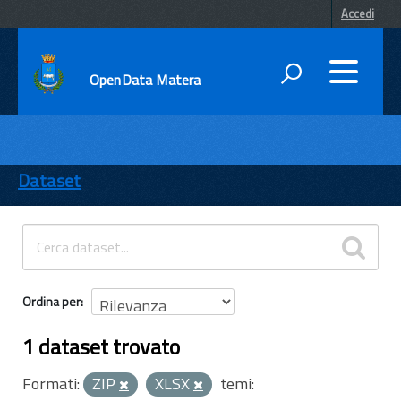
Accedi
OpenData Matera
DATI
ENTI
Dataset
TEMI
INFORMAZIONI
Ordina per
1 dataset trovato
Formati:
ZIP
XLSX
temi: