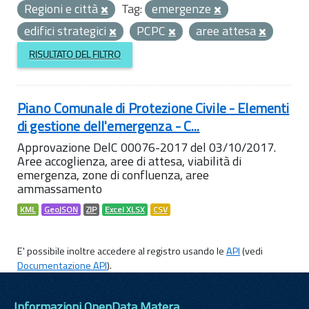
Regioni e città
Tag:
emergenze
edifici strategici
PCPC
aree attesa
RISULTATO DEL FILTRO
Piano Comunale di Protezione Civile - Elementi
di gestione dell'emergenza - C...
Approvazione DelC 00076-2017 del 03/10/2017.
Aree accoglienza, aree di attesa, viabilità di
emergenza, zone di confluenza, aree
ammassamento
KML
GeoJSON
ZIP
Excel XLSX
CSV
E' possibile inoltre accedere al registro usando le
API
(vedi
Documentazione API
).
Informazioni OpenData Matera