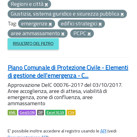
Regioni e città
Giustizia, sistema giuridico e sicurezza pubblica
Tag:
emergenze
edifici strategici
aree ammassamento
PCPC
RISULTATO DEL FILTRO
Piano Comunale di Protezione Civile - Elementi
di gestione dell'emergenza - C...
Approvazione DelC 00076-2017 del 03/10/2017.
Aree accoglienza, aree di attesa, viabilità di
emergenza, zone di confluenza, aree
ammassamento
KML
GeoJSON
ZIP
Excel XLSX
CSV
E' possibile inoltre accedere al registro usando le
API
(vedi