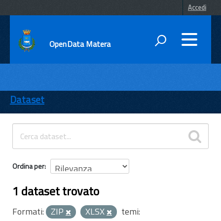
Accedi
OpenData Matera
DATI
ENTI
Dataset
TEMI
INFORMAZIONI
Ordina per
1 dataset trovato
Formati:
ZIP
XLSX
temi: