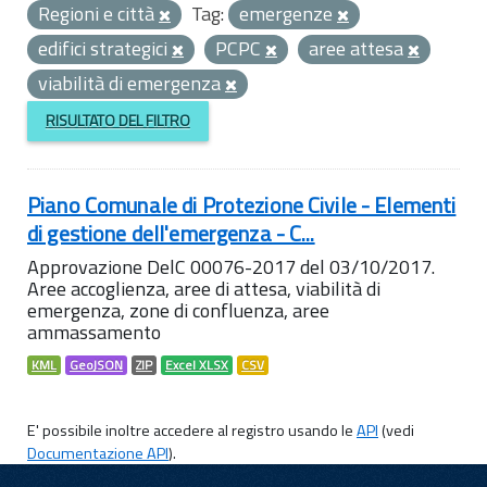
Regioni e città
Tag:
emergenze
edifici strategici
PCPC
aree attesa
viabilità di emergenza
RISULTATO DEL FILTRO
Piano Comunale di Protezione Civile - Elementi
di gestione dell'emergenza - C...
Approvazione DelC 00076-2017 del 03/10/2017.
Aree accoglienza, aree di attesa, viabilità di
emergenza, zone di confluenza, aree
ammassamento
KML
GeoJSON
ZIP
Excel XLSX
CSV
E' possibile inoltre accedere al registro usando le
API
(vedi
Documentazione API
).