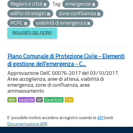
Regioni e città
Tag:
emergenze
edifici strategici
zone confluenza
PCPC
viabilità di emergenza
RISULTATO DEL FILTRO
Piano Comunale di Protezione Civile - Elementi
di gestione dell'emergenza - C...
Approvazione DelC 00076-2017 del 03/10/2017.
Aree accoglienza, aree di attesa, viabilità di
emergenza, zone di confluenza, aree
ammassamento
KML
GeoJSON
ZIP
Excel XLSX
CSV
E' possibile inoltre accedere al registro usando le
API
(vedi
Documentazione API
).