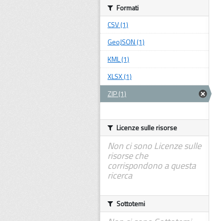
Formati
CSV (1)
GeoJSON (1)
KML (1)
XLSX (1)
ZIP (1)
Licenze sulle risorse
Non ci sono Licenze sulle
risorse che
corrispondono a questa
ricerca
Sottotemi