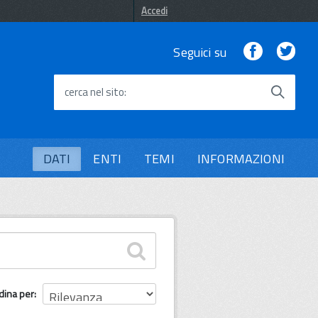
Accedi
Facebook
Twi
Seguici su
cerca nel sito
DATI
ENTI
TEMI
INFORMAZIONI
dina per