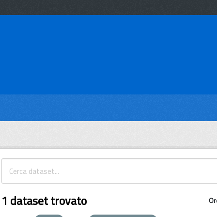
1 dataset trovato
Or