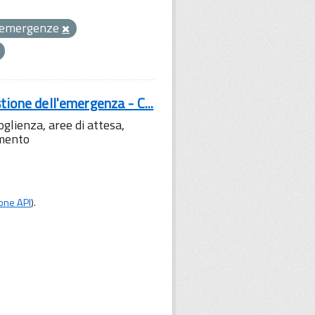
emergenze
tione dell'emergenza - C...
lienza, aree di attesa,
amento
one API
).