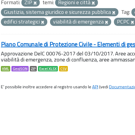
Formati:
ZIP
temi:
Regioni e città
Giustizia, sistema giuridico e sicurezza pubblica
Tag:
edifici strategici
viabilità di emergenza
PCPC
Piano Comunale di Protezione Civile - Elementi di ges
Approvazione DelC 00076-2017 del 03/10/2017. Aree accog
viabilità di emergenza, zone di confluenza, aree ammass
KML
GeoJSON
ZIP
Excel XLSX
CSV
E' possibile inoltre accedere al registro usando le
API
(vedi
Documentazi