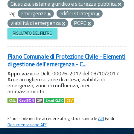
Giustizia, sistema giuridico e sicurezza pubblica
Tag:
emergenze
edifici strategici
viabilità di emergenza
PCPC
RISULTATO DEL FILTRO
Piano Comunale di Protezione Civile - Elementi
di gestione dell'emergenza - C...
Approvazione DelC 00076-2017 del 03/10/2017.
Aree accoglienza, aree di attesa, viabilità di
emergenza, zone di confluenza, aree
ammassamento
KML
GeoJSON
ZIP
Excel XLSX
CSV
E' possibile inoltre accedere al registro usando le
API
(vedi
Documentazione API
).