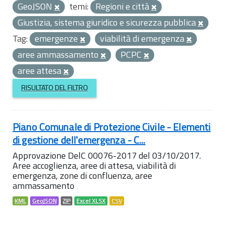
GeoJSON
temi:
Regioni e città
Giustizia, sistema giuridico e sicurezza pubblica
Tag:
emergenze
viabilità di emergenza
aree ammassamento
PCPC
aree attesa
RISULTATO DEL FILTRO
Piano Comunale di Protezione Civile - Elementi
di gestione dell'emergenza - C...
Approvazione DelC 00076-2017 del 03/10/2017.
Aree accoglienza, aree di attesa, viabilità di
emergenza, zone di confluenza, aree
ammassamento
KML
GeoJSON
ZIP
Excel XLSX
CSV