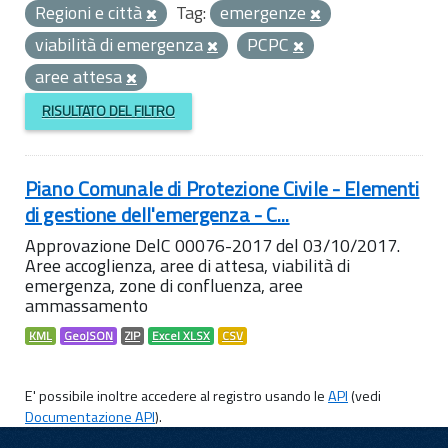
Regioni e città
Tag:
emergenze
viabilità di emergenza
PCPC
aree attesa
RISULTATO DEL FILTRO
Piano Comunale di Protezione Civile - Elementi
di gestione dell'emergenza - C...
Approvazione DelC 00076-2017 del 03/10/2017.
Aree accoglienza, aree di attesa, viabilità di
emergenza, zone di confluenza, aree
ammassamento
KML
GeoJSON
ZIP
Excel XLSX
CSV
E' possibile inoltre accedere al registro usando le
API
(vedi
Documentazione API
).