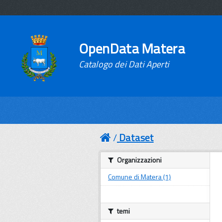
OpenData Matera
Catalogo dei Dati Aperti
Dataset
Organizzazioni
Comune di Matera (1)
temi