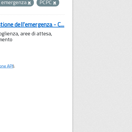
 di emergenza
PCPC
tione dell'emergenza - C...
lienza, aree di attesa,
amento
one API
).