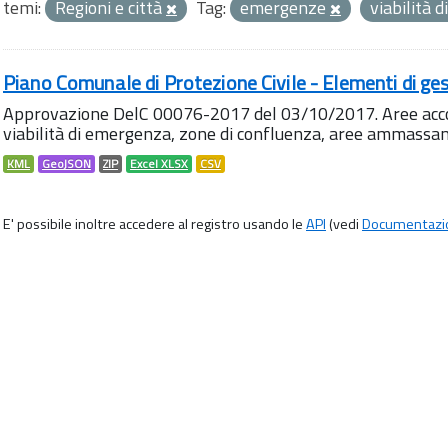
temi:
Regioni e città
Tag:
emergenze
viabilità
Piano Comunale di Protezione Civile - Elementi di ges
Approvazione DelC 00076-2017 del 03/10/2017. Aree accog
viabilità di emergenza, zone di confluenza, aree ammass
KML
GeoJSON
ZIP
Excel XLSX
CSV
E' possibile inoltre accedere al registro usando le
API
(vedi
Documentazi