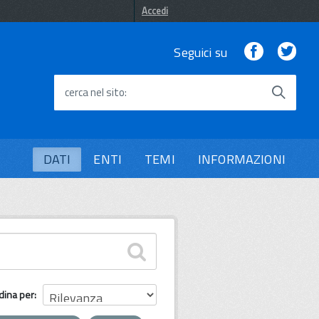
Accedi
Facebook
Twi
Seguici su
cerca nel sito
DATI
ENTI
TEMI
INFORMAZIONI
dina per