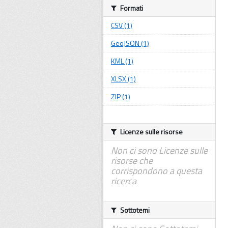
Formati
CSV (1)
GeoJSON (1)
KML (1)
XLSX (1)
ZIP (1)
Licenze sulle risorse
Non ci sono Licenze sulle
risorse che
corrispondono a questa
ricerca
Sottotemi