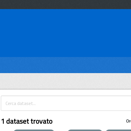
1 dataset trovato
Or