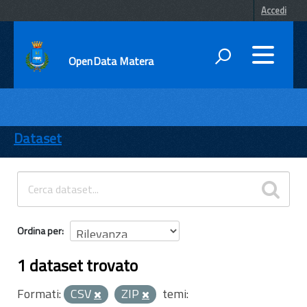
Accedi
OpenData Matera
DATI
ENTI
Dataset
TEMI
INFORMAZIONI
Ordina per
1 dataset trovato
Formati:
CSV
ZIP
temi: