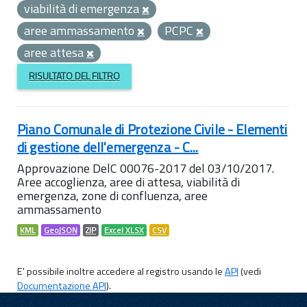
viabilità di emergenza
aree ammassamento
PCPC
aree attesa
RISULTATO DEL FILTRO
Piano Comunale di Protezione Civile - Elementi
di gestione dell'emergenza - C...
Approvazione DelC 00076-2017 del 03/10/2017.
Aree accoglienza, aree di attesa, viabilità di
emergenza, zone di confluenza, aree
ammassamento
KML
GeoJSON
ZIP
Excel XLSX
CSV
E' possibile inoltre accedere al registro usando le
API
(vedi
Documentazione API
).