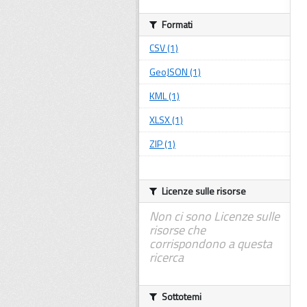
Formati
CSV (1)
GeoJSON (1)
KML (1)
XLSX (1)
ZIP (1)
Licenze sulle risorse
Non ci sono Licenze sulle
risorse che
corrispondono a questa
ricerca
Sottotemi