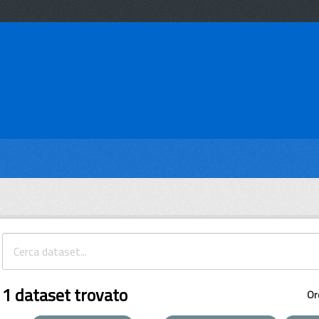
1 dataset trovato
Or