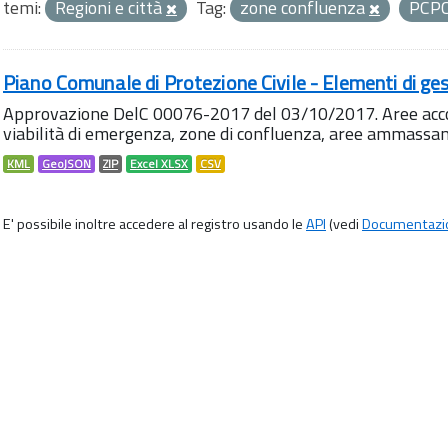
temi:
Regioni e città
Tag:
zone confluenza
PCP
Piano Comunale di Protezione Civile - Elementi di ges
Approvazione DelC 00076-2017 del 03/10/2017. Aree accog
viabilità di emergenza, zone di confluenza, aree ammass
KML
GeoJSON
ZIP
Excel XLSX
CSV
E' possibile inoltre accedere al registro usando le
API
(vedi
Documentazi