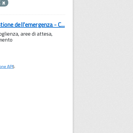
C
tione dell'emergenza - C...
lienza, aree di attesa,
amento
one API
).