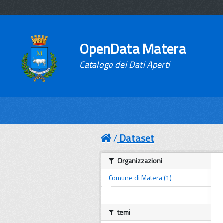
OpenData Matera
Catalogo dei Dati Aperti
Dataset
Organizzazioni
Comune di Matera (1)
temi