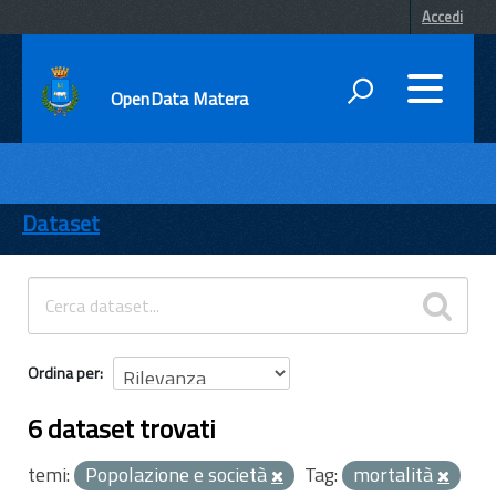
Accedi
OpenData Matera
DATI
ENTI
Dataset
TEMI
INFORMAZIONI
Ordina per
6 dataset trovati
temi:
Popolazione e società
Tag:
mortalità