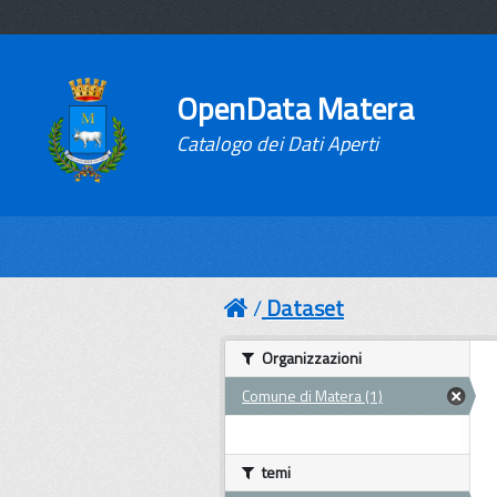
OpenData Matera
Catalogo dei Dati Aperti
Dataset
Organizzazioni
Comune di Matera (1)
temi