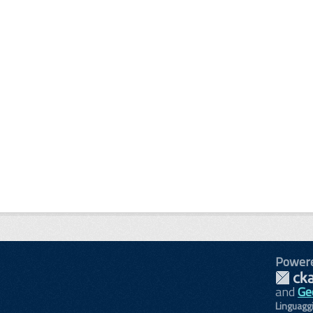
Power
and
Ge
Linguagg