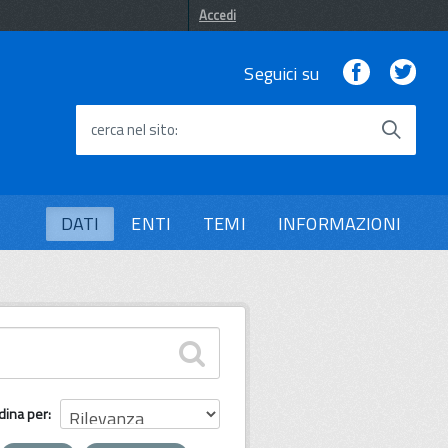
Accedi
Facebook
Twi
Seguici su
cerca nel sito
DATI
ENTI
TEMI
INFORMAZIONI
dina per