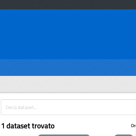
1 dataset trovato
Or