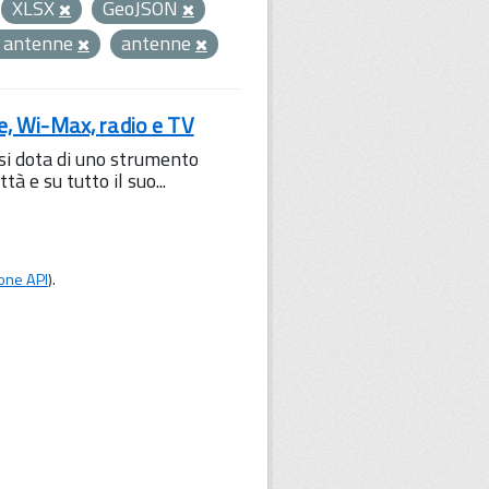
XLSX
GeoJSON
o antenne
antenne
le, Wi-Max, radio e TV
 si dota di uno strumento
à e su tutto il suo...
one API
).