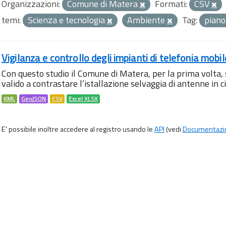
Organizzazioni:
Comune di Matera
Formati:
CSV
temi:
Scienza e tecnologia
Ambiente
Tag:
pian
Vigilanza e controllo degli impianti di telefonia mobi
Con questo studio il Comune di Matera, per la prima volta,
valido a contrastare l’istallazione selvaggia di antenne in citt
KML
GeoJSON
CSV
Excel XLSX
E' possibile inoltre accedere al registro usando le
API
(vedi
Documentazi