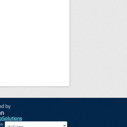
ed by
oSolutions
io