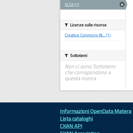
XLSX (1)
Licenze sulle risorse
Creative Commons At... (1)
Sottotemi
Non ci sono Sottotemi
che corrispondono a
questa ricerca
Informazioni OpenData Matera
Lista cataloghi
CKAN API