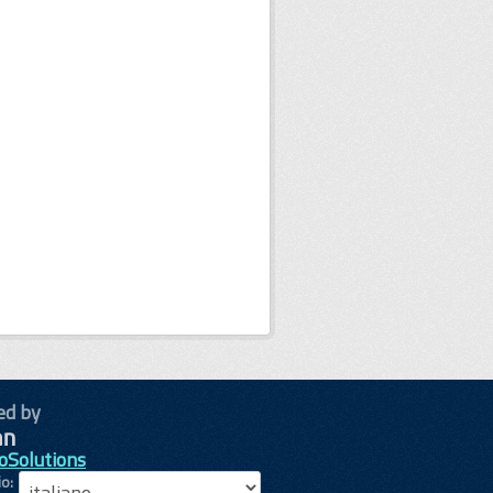
ed by
oSolutions
io