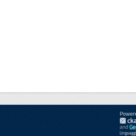
Power
and
Ge
Linguagg