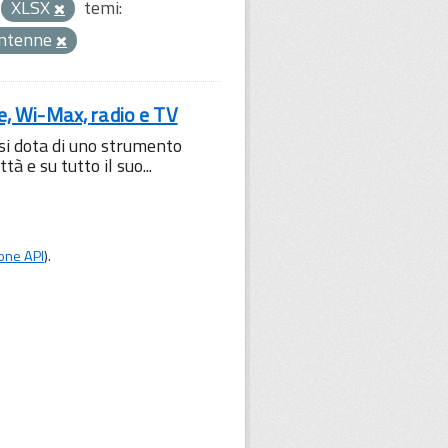
XLSX
temi:
ntenne
le, Wi-Max, radio e TV
 si dota di uno strumento
à e su tutto il suo...
one API
).