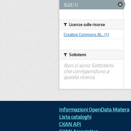
XLSX (1)
Licenze sulle risorse
Creative Commons At... (1)
Sottotemi
Non ci sono Sottotemi
che corrispondono a
questa ricerca
Informazioni OpenData Matera
Lista cataloghi
CKAN API