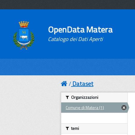
OpenData Matera
Catalogo dei Dati Aperti
Dataset
Organizzazioni
Comune di Matera (1)
temi