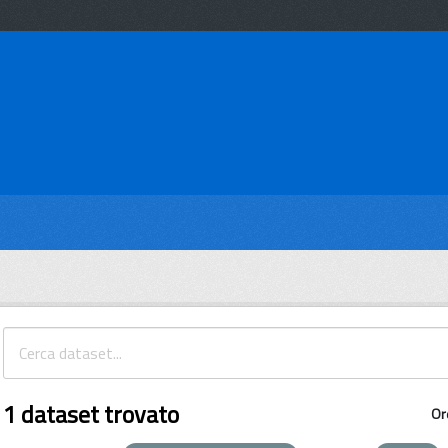
1 dataset trovato
Or