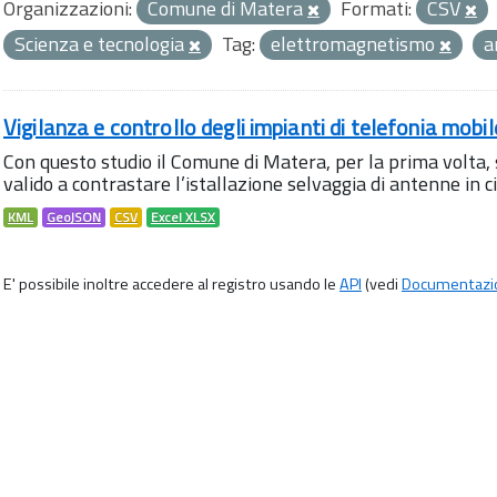
Organizzazioni:
Comune di Matera
Formati:
CSV
Scienza e tecnologia
Tag:
elettromagnetismo
a
Vigilanza e controllo degli impianti di telefonia mobi
Con questo studio il Comune di Matera, per la prima volta,
valido a contrastare l’istallazione selvaggia di antenne in citt
KML
GeoJSON
CSV
Excel XLSX
E' possibile inoltre accedere al registro usando le
API
(vedi
Documentazi