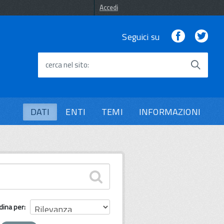
Accedi
Facebook
Twi
Seguici su
cerca nel sito
DATI
ENTI
TEMI
INFORMAZIONI
dina per