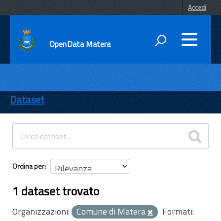
Accedi
OpenData Matera
DATI
ENTI
Dataset
TEMI
INFORMAZIONI
Ordina per
1 dataset trovato
Organizzazioni:
Comune di Matera
Formati: