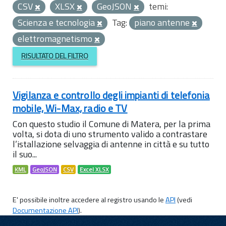
CSV
XLSX
GeoJSON
temi:
Scienza e tecnologia
Tag:
piano antenne
elettromagnetismo
RISULTATO DEL FILTRO
Vigilanza e controllo degli impianti di telefonia
mobile, Wi-Max, radio e TV
Con questo studio il Comune di Matera, per la prima
volta, si dota di uno strumento valido a contrastare
l’istallazione selvaggia di antenne in città e su tutto
il suo...
KML
GeoJSON
CSV
Excel XLSX
E' possibile inoltre accedere al registro usando le
API
(vedi
Documentazione API
).