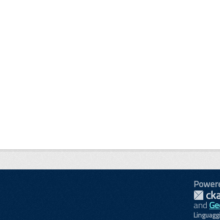
Power
and
Ge
Linguagg