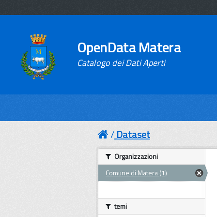
OpenData Matera
Catalogo dei Dati Aperti
Dataset
Organizzazioni
Comune di Matera (1)
temi