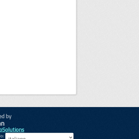
ed by
oSolutions
io