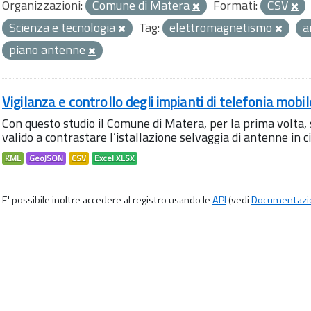
Organizzazioni:
Comune di Matera
Formati:
CSV
Scienza e tecnologia
Tag:
elettromagnetismo
a
piano antenne
Vigilanza e controllo degli impianti di telefonia mobi
Con questo studio il Comune di Matera, per la prima volta,
valido a contrastare l’istallazione selvaggia di antenne in citt
KML
GeoJSON
CSV
Excel XLSX
E' possibile inoltre accedere al registro usando le
API
(vedi
Documentazi