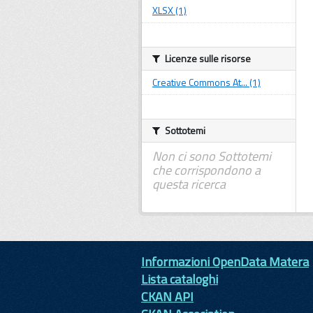
XLSX (1)
Licenze sulle risorse
Creative Commons At... (1)
Sottotemi
Non ci sono Sottotemi
che corrispondono a
questa ricerca
Informazioni OpenData Matera
Lista cataloghi
CKAN API