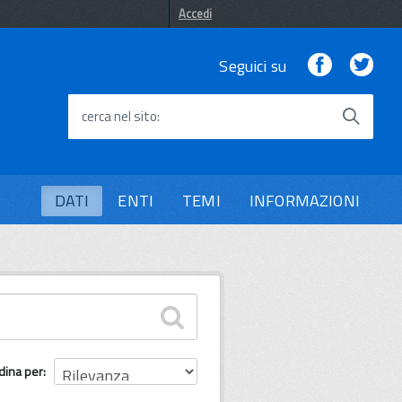
Accedi
Facebook
Twi
Seguici su
cerca nel sito
DATI
ENTI
TEMI
INFORMAZIONI
dina per