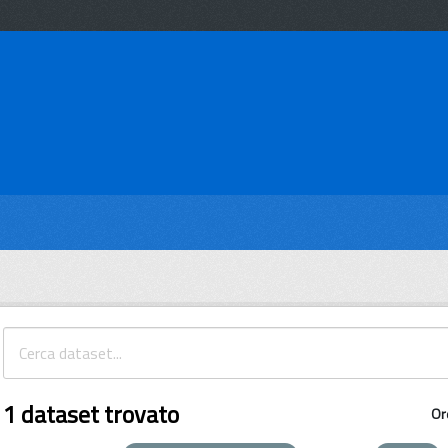
1 dataset trovato
Or