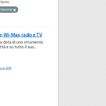
temi:
ntenne
le, Wi-Max, radio e TV
 si dota di uno strumento
à e su tutto il suo...
one API
).