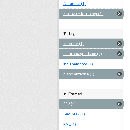
Ambiente (1)
Scienza e tecnologia (1)
Tag
antenne (1)
elettromagnetismo (1)
inquinamento (1)
piano antenne (1)
Formati
CSV (1)
GeoJSON (1)
KML (1)