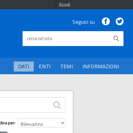
Accedi
Facebook
Twi
Seguici su
cerca nel sito
DATI
ENTI
TEMI
INFORMAZIONI
dina per