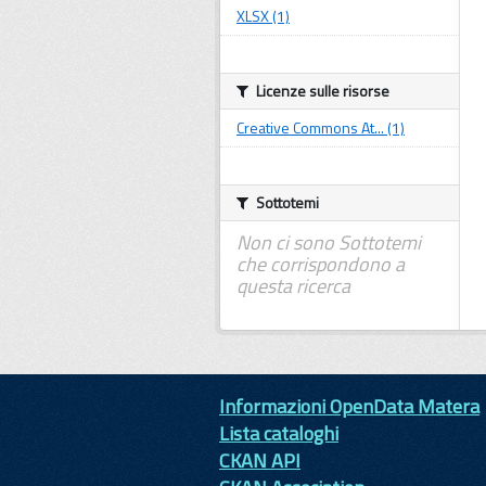
XLSX (1)
Licenze sulle risorse
Creative Commons At... (1)
Sottotemi
Non ci sono Sottotemi
che corrispondono a
questa ricerca
Informazioni OpenData Matera
Lista cataloghi
CKAN API