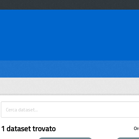
1 dataset trovato
Or