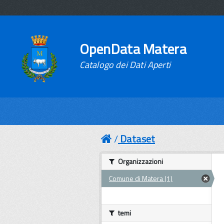
OpenData Matera
Catalogo dei Dati Aperti
Dataset
Organizzazioni
Comune di Matera (1)
temi