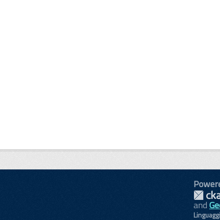
Power
and
Ge
Linguagg