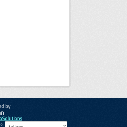
ed by
oSolutions
io