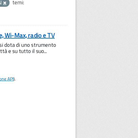
N
temi:
le, Wi-Max, radio e TV
 si dota di uno strumento
à e su tutto il suo...
one API
).