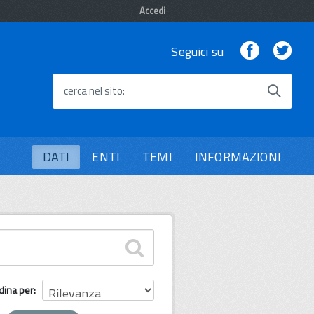
Accedi
Facebook
Twi
Seguici su
cerca nel sito
DATI
ENTI
TEMI
INFORMAZIONI
dina per