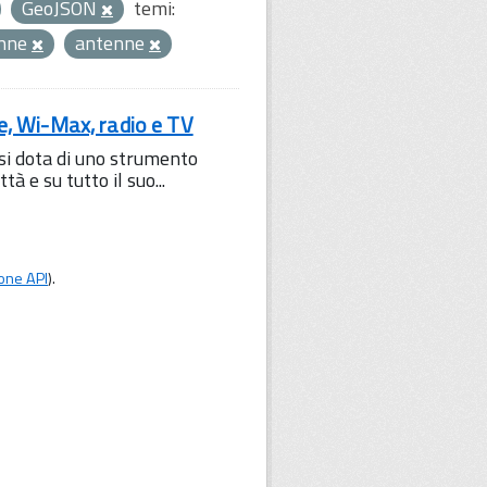
GeoJSON
temi:
enne
antenne
le, Wi-Max, radio e TV
 si dota di uno strumento
à e su tutto il suo...
one API
).