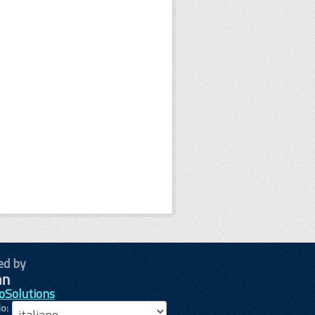
ed by
oSolutions
io