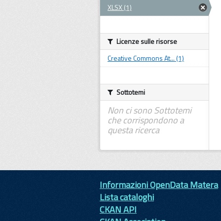
XLSX (1)
Licenze sulle risorse
Creative Commons At... (1)
Sottotemi
Non ci sono Sottotemi
che corrispondono a
questa ricerca
Informazioni OpenData Matera
Lista cataloghi
CKAN API