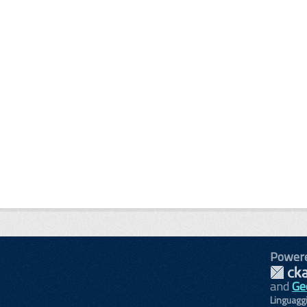
Power
and
Ge
Linguagg