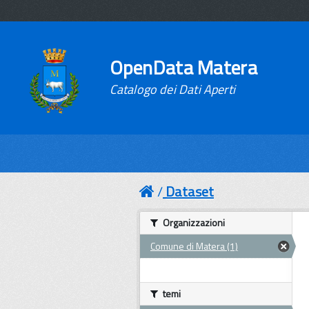
OpenData Matera
Catalogo dei Dati Aperti
Dataset
Organizzazioni
Comune di Matera (1)
temi