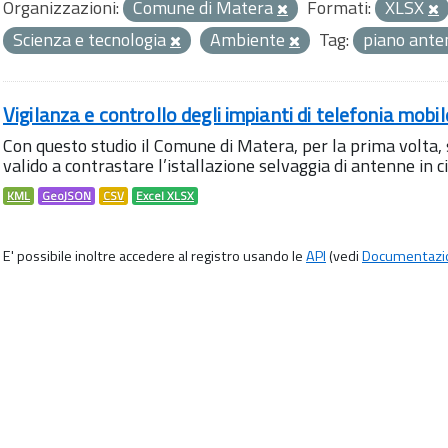
Organizzazioni:
Comune di Matera
Formati:
XLSX
Scienza e tecnologia
Ambiente
Tag:
piano ant
Vigilanza e controllo degli impianti di telefonia mobi
Con questo studio il Comune di Matera, per la prima volta,
valido a contrastare l’istallazione selvaggia di antenne in citt
KML
GeoJSON
CSV
Excel XLSX
E' possibile inoltre accedere al registro usando le
API
(vedi
Documentazi