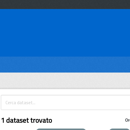
1 dataset trovato
Or