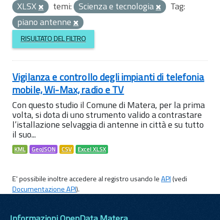
XLSX
temi:
Scienza e tecnologia
Tag:
piano antenne
RISULTATO DEL FILTRO
Vigilanza e controllo degli impianti di telefonia
mobile, Wi-Max, radio e TV
Con questo studio il Comune di Matera, per la prima
volta, si dota di uno strumento valido a contrastare
l’istallazione selvaggia di antenne in città e su tutto
il suo...
KML
GeoJSON
CSV
Excel XLSX
E' possibile inoltre accedere al registro usando le
API
(vedi
Documentazione API
).
Informazioni OpenData Matera