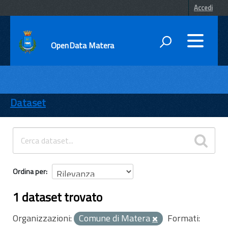
Accedi
OpenData Matera
DATI
ENTI
Dataset
TEMI
INFORMAZIONI
Ordina per
1 dataset trovato
Organizzazioni:
Comune di Matera
Formati: