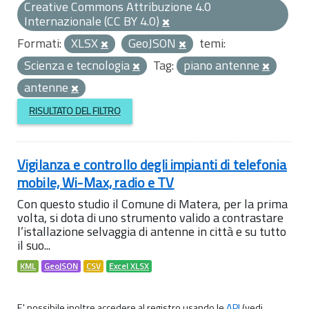
Creative Commons Attribuzione 4.0
Internazionale (CC BY 4.0)
Formati:
XLSX
GeoJSON
temi:
Scienza e tecnologia
Tag:
piano antenne
antenne
RISULTATO DEL FILTRO
Vigilanza e controllo degli impianti di telefonia
mobile, Wi-Max, radio e TV
Con questo studio il Comune di Matera, per la prima
volta, si dota di uno strumento valido a contrastare
l’istallazione selvaggia di antenne in città e su tutto
il suo...
KML
GeoJSON
CSV
Excel XLSX
E' possibile inoltre accedere al registro usando le
API
(vedi