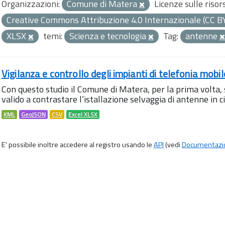
Organizzazioni:
Comune di Matera
Licenze sulle risor
Creative Commons Attribuzione 4.0 Internazionale (CC B
XLSX
temi:
Scienza e tecnologia
Tag:
antenne
Vigilanza e controllo degli impianti di telefonia mobi
Con questo studio il Comune di Matera, per la prima volta,
valido a contrastare l’istallazione selvaggia di antenne in citt
KML
GeoJSON
CSV
Excel XLSX
E' possibile inoltre accedere al registro usando le
API
(vedi
Documentazi