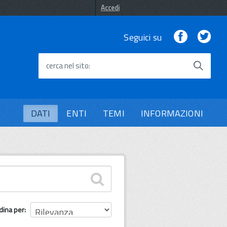
Accedi
Facebook
Twi
Seguici su
cerca nel sito
DATI
ENTI
TEMI
INFORMAZIONI
dina per