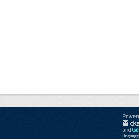
Power
and
Ge
Linguagg