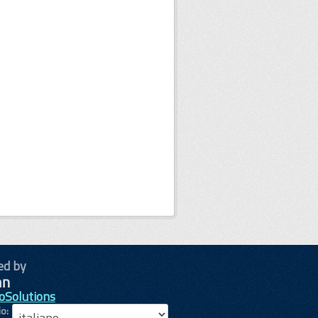
ed by
oSolutions
io