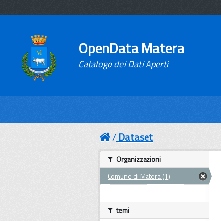
OpenData Matera
Catalogo dei Dati Aperti
Dataset
Organizzazioni
Comune di Matera (1)
temi