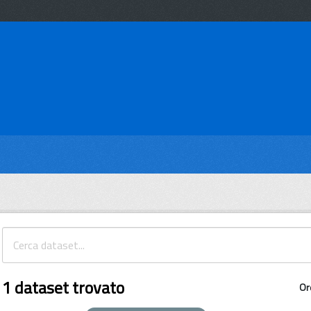
1 dataset trovato
Or