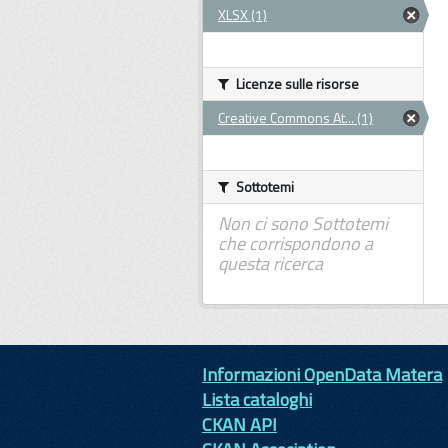
XLSX (1)
Licenze sulle risorse
Creative Commons At... (1)
Sottotemi
Non ci sono Sottotemi
che corrispondono a
questa ricerca
Informazioni OpenData Matera
Lista cataloghi
CKAN API