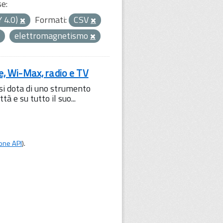
se:
Y 4.0)
Formati:
CSV
elettromagnetismo
le, Wi-Max, radio e TV
 si dota di uno strumento
à e su tutto il suo...
one API
).