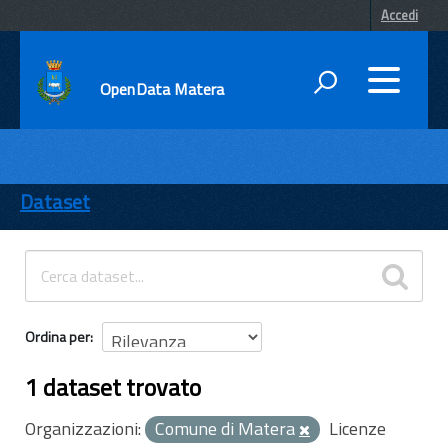
Accedi
OpenData Matera
DATI
ENTI
Dataset
TEMI
INFORMAZIONI
Ordina per
1 dataset trovato
Organizzazioni:
Comune di Matera
Licenze