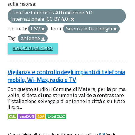
sulle risorse:
Creative Commons Attribuzione 4.0
Internazionale (CC BY 4.0)
Formati:
CSV
temi:
Scienza e tecnologia
Tag:
antenne
RISULTATO DEL FILTRO
Vigilanza e controllo degli impianti di telefonia
mobile, Wi-Max, radio e TV
Con questo studio il Comune di Matera, per la prima
volta, si dota di uno strumento valido a contrastare
l’istallazione selvaggia di antenne in città e su tutto
il suo...
KML
GeoJSON
CSV
Excel XLSX
E' possibile inoltre accedere al registro usando le
API
(vedi