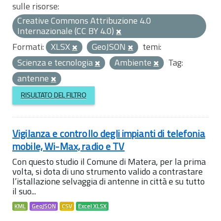
sulle risorse:
Creative Commons Attribuzione 4.0
Internazionale (CC BY 4.0)
Formati:
XLSX
GeoJSON
temi:
Scienza e tecnologia
Ambiente
Tag:
antenne
RISULTATO DEL FILTRO
Vigilanza e controllo degli impianti di telefonia
mobile, Wi-Max, radio e TV
Con questo studio il Comune di Matera, per la prima
volta, si dota di uno strumento valido a contrastare
l’istallazione selvaggia di antenne in città e su tutto
il suo...
KML
GeoJSON
CSV
Excel XLSX