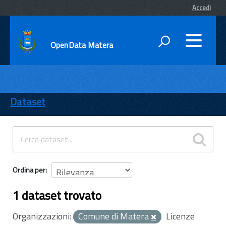
Accedi
OpenData Matera
DATI
ENTI
Dataset
TEMI
INFORMAZIONI
Ordina per
1 dataset trovato
Organizzazioni:
Comune di Matera
Licenze