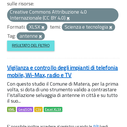
sulle risorse:
Creative Commons Attribuzione 4.0
Internazionale (CC BY 4.0)
Formati:
XLSX
temi:
Scienza e tecnologia
Tag:
antenne
RISULTATO DEL FILTRO
Vigilanza e controllo degli impianti di telefonia
mobile, Wi-Max, radio e TV
Con questo studio il Comune di Matera, per la prima
volta, si dota di uno strumento valido a contrastare
l’istallazione selvaggia di antenne in città e su tutto
il suo...
KML
GeoJSON
CSV
Excel XLSX
E' possibile inoltre accedere al registro usando le
API
(vedi