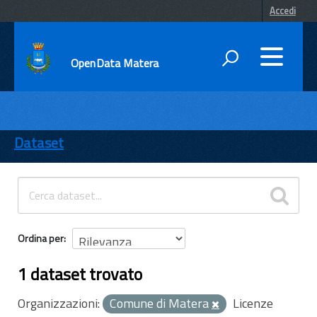
Accedi
OpenData Matera
DATI
ENTI
Dataset
TEMI
INFORMAZIONI
Ordina per
1 dataset trovato
Organizzazioni:
Comune di Matera
Licenze