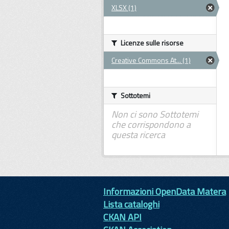
XLSX (1)
Licenze sulle risorse
Creative Commons At... (1)
Sottotemi
Non ci sono Sottotemi
che corrispondono a
questa ricerca
Informazioni OpenData Matera
Lista cataloghi
CKAN API