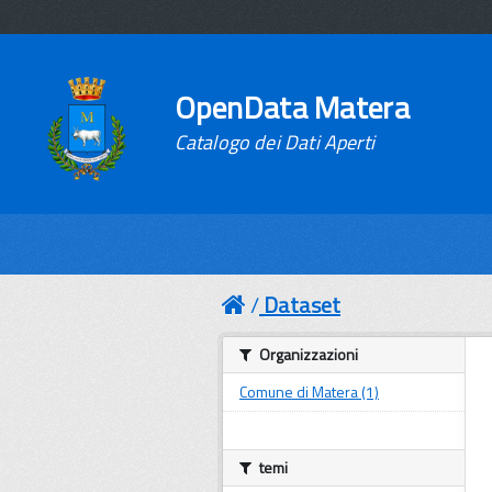
OpenData Matera
Catalogo dei Dati Aperti
Dataset
Organizzazioni
Comune di Matera (1)
temi