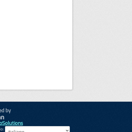
ed by
oSolutions
io