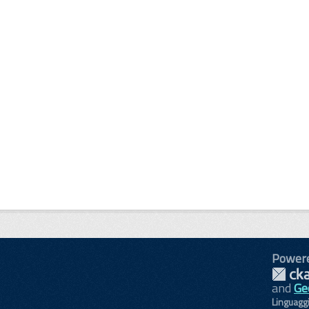
Power
and
Ge
Linguagg