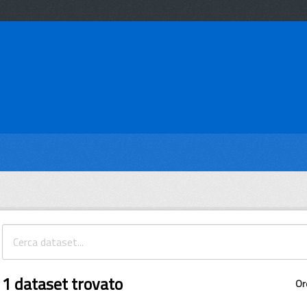
1 dataset trovato
Or