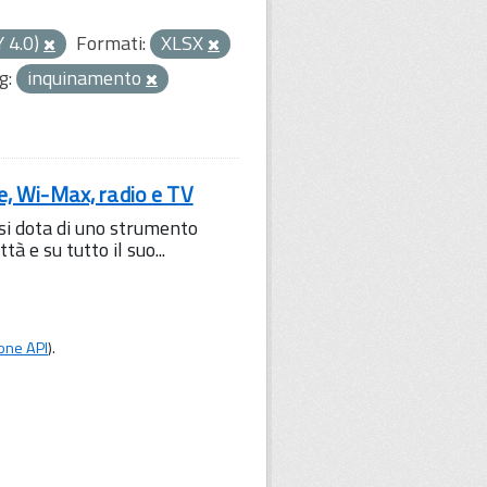
Y 4.0)
Formati:
XLSX
g:
inquinamento
le, Wi-Max, radio e TV
 si dota di uno strumento
à e su tutto il suo...
one API
).