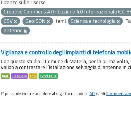
Licenze sulle risorse:
Creative Commons Attribuzione 4.0 Internazionale (CC B
CSV
GeoJSON
temi:
Scienza e tecnologia
Ta
antenne
Vigilanza e controllo degli impianti di telefonia mobi
Con questo studio il Comune di Matera, per la prima volta,
valido a contrastare l’istallazione selvaggia di antenne in citt
KML
GeoJSON
CSV
Excel XLSX
E' possibile inoltre accedere al registro usando le
API
(vedi
Documentazi