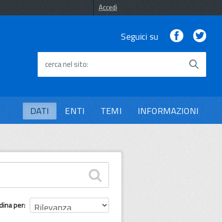
Accedi
Facebook
Twi
Seguici su
cerca nel sito
DATI
ENTI
TEMI
INFORMAZIONI
dina per