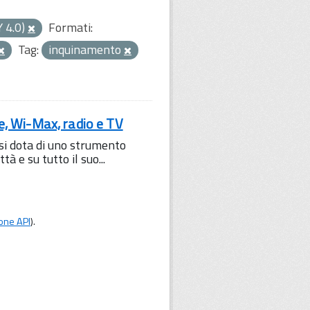
Y 4.0)
Formati:
Tag:
inquinamento
le, Wi-Max, radio e TV
 si dota di uno strumento
à e su tutto il suo...
one API
).