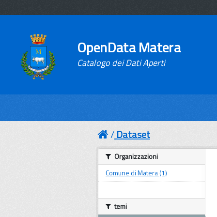
OpenData Matera
Catalogo dei Dati Aperti
Dataset
Organizzazioni
Comune di Matera (1)
temi