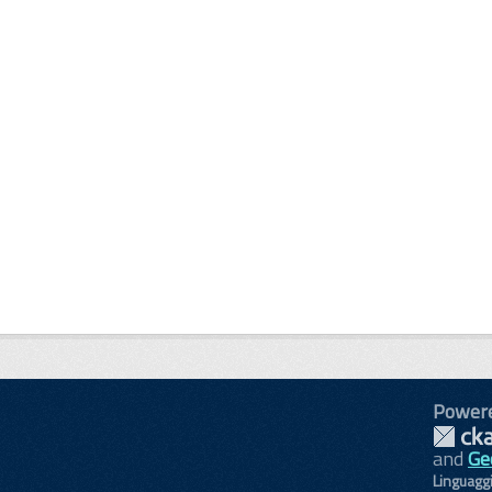
Power
and
Ge
Linguagg