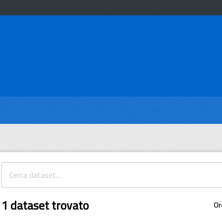
1 dataset trovato
Or