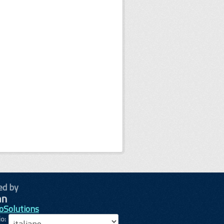
ed by
oSolutions
io