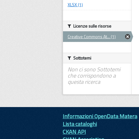
XLSX (1)
Licenze sulle risorse
Creative Commons At... (1)
Sottotemi
Non ci sono Sottotemi
che corrispondono a
questa ricerca
Informazioni OpenData Matera
Lista cataloghi
CKAN API