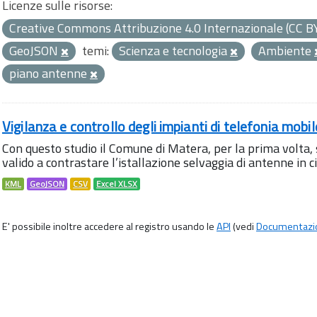
Licenze sulle risorse:
Creative Commons Attribuzione 4.0 Internazionale (CC B
GeoJSON
temi:
Scienza e tecnologia
Ambiente
piano antenne
Vigilanza e controllo degli impianti di telefonia mobi
Con questo studio il Comune di Matera, per la prima volta,
valido a contrastare l’istallazione selvaggia di antenne in citt
KML
GeoJSON
CSV
Excel XLSX
E' possibile inoltre accedere al registro usando le
API
(vedi
Documentazi