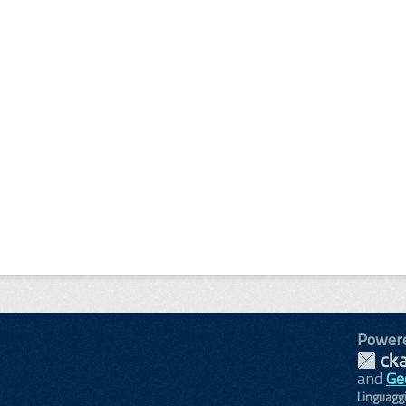
Power
and
Ge
Linguagg