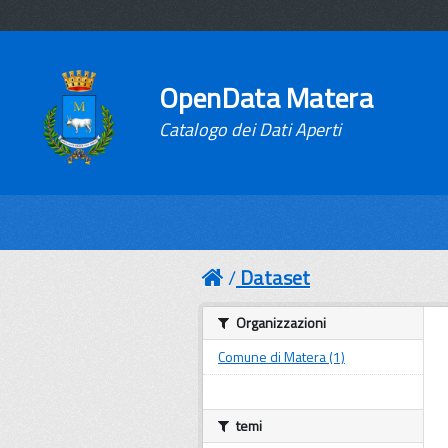
OpenData Matera
Catalogo dei Dati Aperti
Dataset
Organizzazioni
Comune di Matera (1)
temi