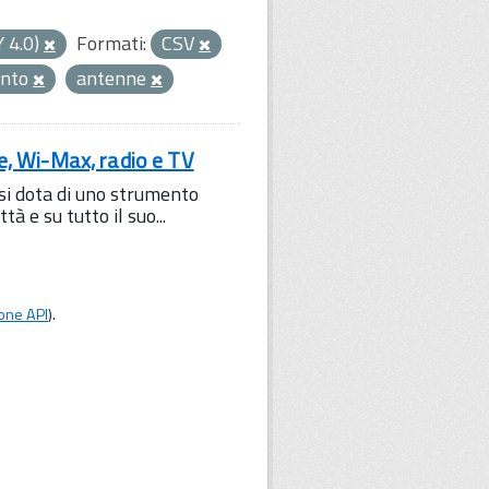
Y 4.0)
Formati:
CSV
ento
antenne
le, Wi-Max, radio e TV
 si dota di uno strumento
à e su tutto il suo...
one API
).