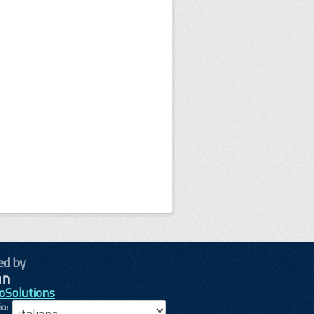
ed by
oSolutions
io