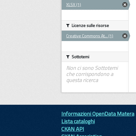
XLSX (1)
Licenze sulle risorse
Creative Commons At... (1)
Sottotemi
Non ci sono Sottotemi
che corrispondono a
questa ricerca
Informazioni OpenData Matera
Lista cataloghi
CKAN API