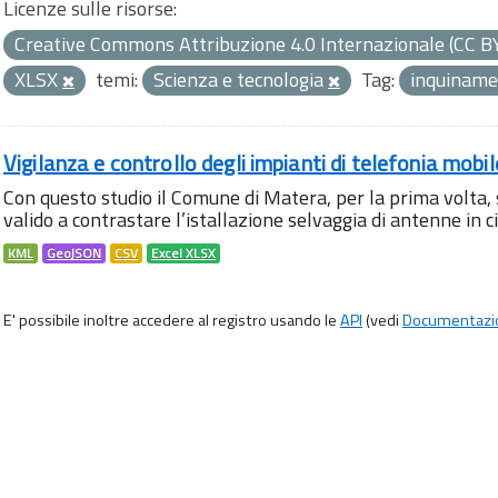
Licenze sulle risorse:
Creative Commons Attribuzione 4.0 Internazionale (CC B
XLSX
temi:
Scienza e tecnologia
Tag:
inquinam
Vigilanza e controllo degli impianti di telefonia mobi
Con questo studio il Comune di Matera, per la prima volta,
valido a contrastare l’istallazione selvaggia di antenne in citt
KML
GeoJSON
CSV
Excel XLSX
E' possibile inoltre accedere al registro usando le
API
(vedi
Documentazi