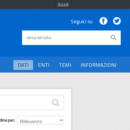
Accedi
Facebook
Twi
Seguici su
cerca nel sito
DATI
ENTI
TEMI
INFORMAZIONI
dina per