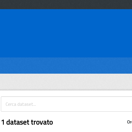
1 dataset trovato
Or