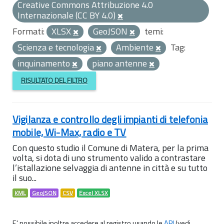
Creative Commons Attribuzione 4.0
Internazionale (CC BY 4.0)
Formati:
XLSX
GeoJSON
temi:
Scienza e tecnologia
Ambiente
Tag:
inquinamento
piano antenne
RISULTATO DEL FILTRO
Vigilanza e controllo degli impianti di telefonia
mobile, Wi-Max, radio e TV
Con questo studio il Comune di Matera, per la prima
volta, si dota di uno strumento valido a contrastare
l’istallazione selvaggia di antenne in città e su tutto
il suo...
KML
GeoJSON
CSV
Excel XLSX
E' possibile inoltre accedere al registro usando le
API
(vedi