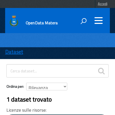
Accedi
OpenData Matera
DATI
ENTI
Dataset
TEMI
INFORMAZIONI
Ordina per
1 dataset trovato
Licenze sulle risorse: