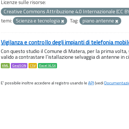
Licenze sulle risorse:
Creative Commons Attribuzione 4.0 Internazionale (CC B
temi:
Scienza e tecnologia
Tag:
piano antenne
Vigilanza e controllo degli impianti di telefonia mobi
Con questo studio il Comune di Matera, per la prima volta,
valido a contrastare l’istallazione selvaggia di antenne in citt
KML
GeoJSON
CSV
Excel XLSX
E' possibile inoltre accedere al registro usando le
API
(vedi
Documentazi