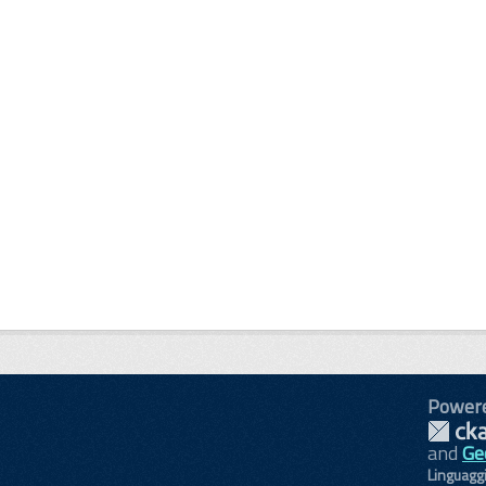
Power
and
Ge
Linguagg