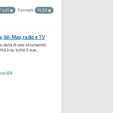
Y 4.0)
Formati:
XLSX
le, Wi-Max, radio e TV
 si dota di uno strumento
à e su tutto il suo...
one API
).