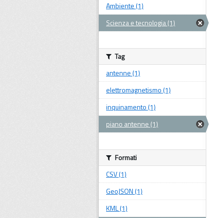
Ambiente (1)
Scienza e tecnologia (1)
Tag
antenne (1)
elettromagnetismo (1)
inquinamento (1)
piano antenne (1)
Formati
CSV (1)
GeoJSON (1)
KML (1)