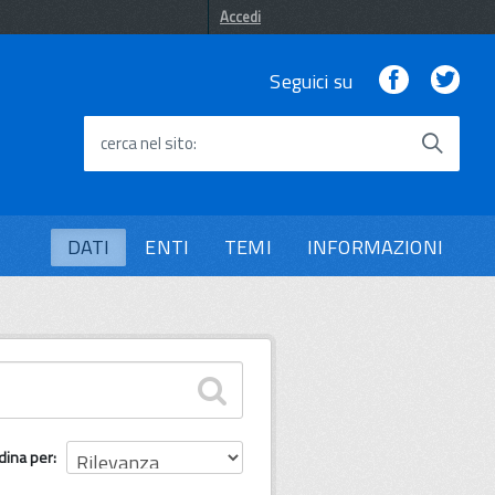
Accedi
Facebook
Twi
Seguici su
cerca nel sito
DATI
ENTI
TEMI
INFORMAZIONI
dina per