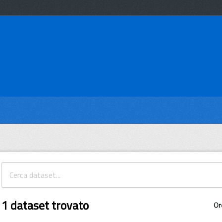
1 dataset trovato
Or