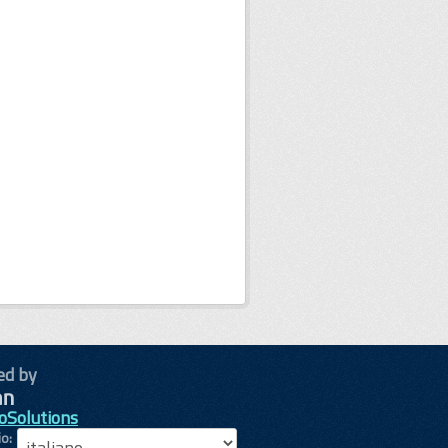
ed by
oSolutions
io