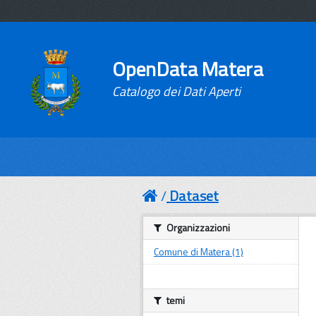
OpenData Matera
Catalogo dei Dati Aperti
Dataset
Organizzazioni
Comune di Matera (1)
temi