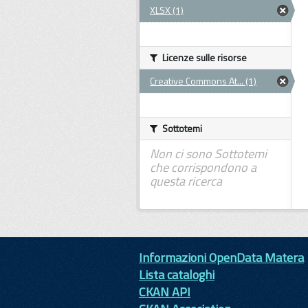
XLSX (1)
Licenze sulle risorse
Creative Commons At... (1)
Sottotemi
Non ci sono Sottotemi
che corrispondono a
questa ricerca
Informazioni OpenData Matera
Lista cataloghi
CKAN API