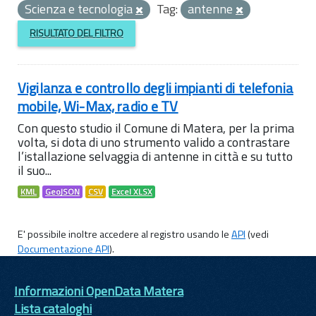
Scienza e tecnologia
Tag:
antenne
RISULTATO DEL FILTRO
Vigilanza e controllo degli impianti di telefonia
mobile, Wi-Max, radio e TV
Con questo studio il Comune di Matera, per la prima
volta, si dota di uno strumento valido a contrastare
l’istallazione selvaggia di antenne in città e su tutto
il suo...
KML
GeoJSON
CSV
Excel XLSX
E' possibile inoltre accedere al registro usando le
API
(vedi
Documentazione API
).
Informazioni OpenData Matera
Lista cataloghi