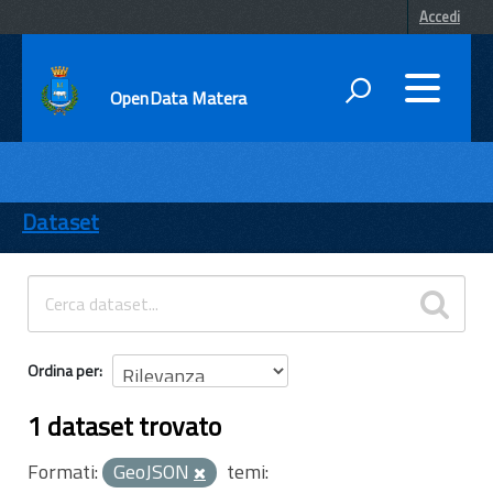
Accedi
OpenData Matera
DATI
ENTI
Dataset
TEMI
INFORMAZIONI
Ordina per
1 dataset trovato
Formati:
GeoJSON
temi: