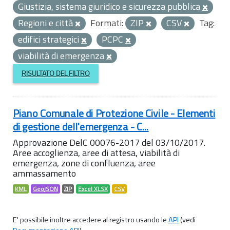
Giustizia, sistema giuridico e sicurezza pubblica
Regioni e città
Formati:
ZIP
CSV
Tag:
edifici strategici
PCPC
viabilità di emergenza
RISULTATO DEL FILTRO
Piano Comunale di Protezione Civile - Elementi
di gestione dell'emergenza - C...
Approvazione DelC 00076-2017 del 03/10/2017.
Aree accoglienza, aree di attesa, viabilità di
emergenza, zone di confluenza, aree
ammassamento
KML
GeoJSON
ZIP
Excel XLSX
CSV
E' possibile inoltre accedere al registro usando le
API
(vedi