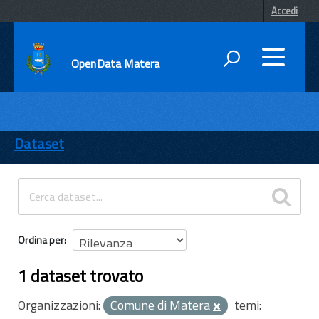
Accedi
OpenData Matera
DATI
ENTI
Dataset
TEMI
INFORMAZIONI
Ordina per
1 dataset trovato
Organizzazioni:
Comune di Matera
temi: