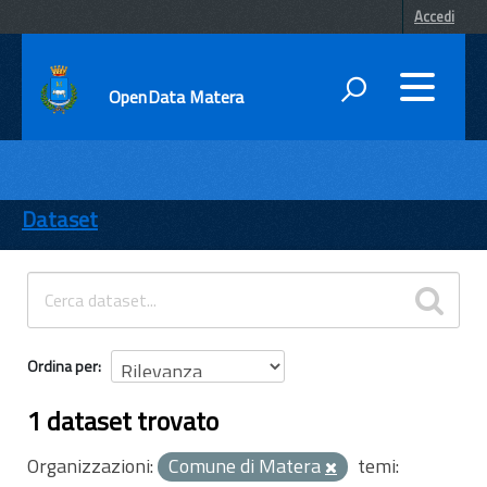
Accedi
OpenData Matera
DATI
ENTI
Dataset
TEMI
INFORMAZIONI
Ordina per
1 dataset trovato
Organizzazioni:
Comune di Matera
temi: