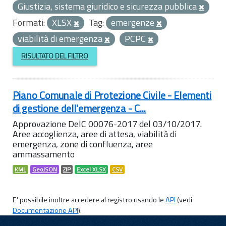
Giustizia, sistema giuridico e sicurezza pubblica
Formati:
XLSX
Tag:
emergenze
viabilità di emergenza
PCPC
RISULTATO DEL FILTRO
Piano Comunale di Protezione Civile - Elementi
di gestione dell'emergenza - C...
Approvazione DelC 00076-2017 del 03/10/2017.
Aree accoglienza, aree di attesa, viabilità di
emergenza, zone di confluenza, aree
ammassamento
KML
GeoJSON
ZIP
Excel XLSX
CSV
E' possibile inoltre accedere al registro usando le
API
(vedi
Documentazione API
).