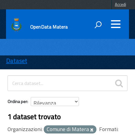
Accedi
OpenData Matera
DATI
ENTI
Dataset
TEMI
INFORMAZIONI
Ordina per
1 dataset trovato
Organizzazioni:
Comune di Matera
Formati: