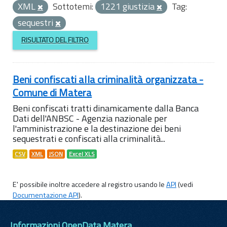
XML
Sottotemi:
1221 giustizia
Tag:
sequestri
RISULTATO DEL FILTRO
Beni confiscati alla criminalità organizzata -
Comune di Matera
Beni confiscati tratti dinamicamente dalla Banca
Dati dell'ANBSC - Agenzia nazionale per
l'amministrazione e la destinazione dei beni
sequestrati e confiscati alla criminalità...
CSV
XML
JSON
Excel XLS
E' possibile inoltre accedere al registro usando le
API
(vedi
Documentazione API
).
Informazioni OpenData Matera